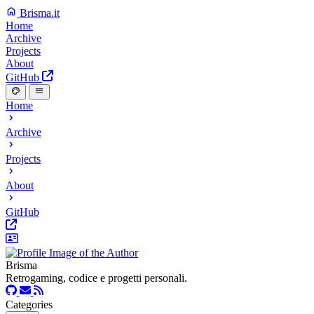
Brisma.it
Home
Archive
Projects
About
GitHub
Home
Archive
Projects
About
GitHub
Brisma
Retrogaming, codice e progetti personali.
Categories