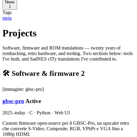
News
1
Tags
meta
Projects
Software, firmware and ROM translations — twenty years of
romhacking, retro hardware, and tooling. Two sections below: tools
I've built, and SadNES cITy translations I've contributed to.
🛠️ Software & firmware
2
[immagine: gbsc-pro]
gbsc-pro
Active
2025–today · C · Python · Web UI
Custom firmware open-source per il GBSC-Pro, un upscaler retro
che converte S-Video, Composite, RGB, YPbPr e VGA fino a
1080p HDMI.