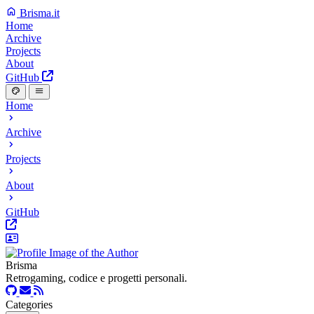
Brisma.it
Home
Archive
Projects
About
GitHub
Home
Archive
Projects
About
GitHub
Brisma
Retrogaming, codice e progetti personali.
Categories