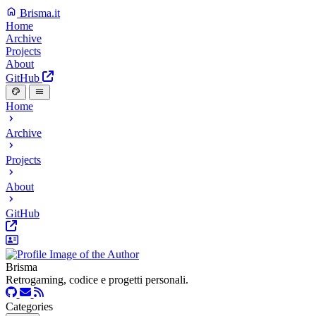
Brisma.it
Home
Archive
Projects
About
GitHub
Home
Archive
Projects
About
GitHub
Brisma
Retrogaming, codice e progetti personali.
Categories