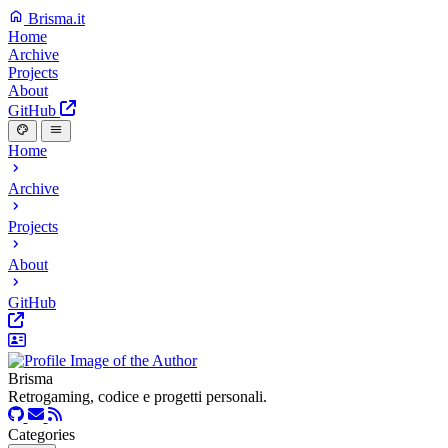
Brisma.it
Home
Archive
Projects
About
GitHub
Home
Archive
Projects
About
GitHub
Brisma
Retrogaming, codice e progetti personali.
Categories